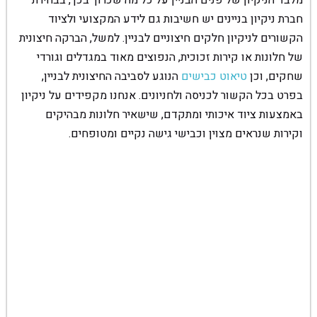
מלבד הניקיון של פנים הבניין על כל מה שכרוך בכך, בבחירת
חברת ניקיון בניינים יש חשיבות גם לידע המקצועי ולציוד
הקשורים לניקיון חלקים חיצוניים לבניין. למשל, הברקה חיצונית
של חלונות או קירות זכוכית, הנפוצים מאוד במגדלים וגורדי
שחקים, וכן
טיאוט כבישים
הנוגע לסביבה החיצונית לבניין,
בפרט בכל הקשור לכניסה ולחניונים. אנחנו מקפידים על ניקיון
באמצעות ציוד איכותי ומתקדם, שישאיר חלונות מבהיקים
וקירות שנראים מצוין וכבישי גישה נקיים ומטופחים.