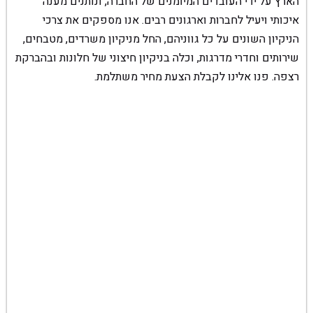
הארץ על ידי העובדים המיומנים של החברה, ונותנים מענה
איכותי ויעיל לחברות וארגונים רבים. אנו מספקים את צרכי
הניקיון השונים על כל גווניהם, החל מניקיון משרדים, מטבחים,
שירותים וחדרי מדרגות, וכלה בניקיון חיצוני של חלונות ובהברקת
רצפה. פנו אלינו לקבלת הצעת מחיר משתלמת.