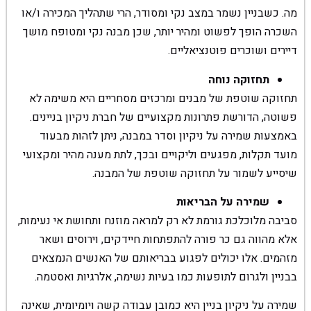
מה. כשבניין נשמר במצב נקי ומסודר, הרי שתהליך המכירה ו/או
השכרה הופך לפשוט ומהיר יותר, שכן מבנה נקי ומטופח מושך
דיירים ושוכרים פוטנציאליים.
תחזוקה נוחה
תחזוקה שוטפת של מבנים ומרכזים מסחריים היא משימה לא
פשוטה, הדורשת פתרונות מקצועיים של חברת ניקיון בניינים.
באמצעות שמירה על ניקיון וסדר במבנה, ניתן לזהות מבעוד
מועד תקלות, מפגעים וליקויים ובכך, לתת מענה מהיר ומקצועי
שיסייע לשמור על תחזוקה שוטפת של המבנה.
שמירה על הבריאות
סביבה מלוכלכת גורמת לא רק למראה מוזנח ותחושת אי נעימות,
אלא מהווה גם כר פורה להתפתחות חיידקים, וירוסים ושאר
מזהמים. אלו יכולים לפגוע בבריאותם של האנשים הנמצאים
בבניין ולגרום לתופעות כמו בעיות נשימה, אלרגיות ואסטמה.
שמירה על ניקיון בניין היא כמובן עבודה קשה ויומיומית, שאינה