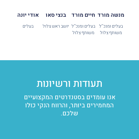
מנשה מורד
חיים מורד
בנצי סאו
אודי יונה
בעלים ומנכ''ל
בעלים ומנכ''ל
יושב ראש צלול
בעלים
משותף צלול
משותף צלול
תעודות ורשיונות
אנו עומדים בסטנדרטים המקצועיים
המחמירים ביותר, והרווח הנקי כולו
שלכם.