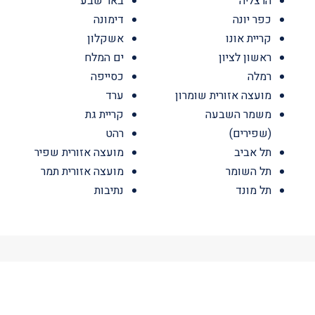
הרצליה
באר שבע
כפר יונה
דימונה
קריית אונו
אשקלון
ראשון לציון
ים המלח
רמלה
כסייפה
מועצה אזורית שומרון
ערד
משמר השבעה
קריית גת
(שפירים)
רהט
תל אביב
מועצה אזורית שפיר
תל השומר
מועצה אזורית תמר
תל מונד
נתיבות
לקוחותינו